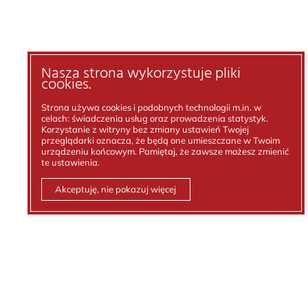
Nasza strona wykorzystuje pliki
cookies.
Strona używa cookies i podobnych technologii m.in. w
celach: świadczenia usług oraz prowadzenia statystyk.
Korzystanie z witryny bez zmiany ustawień Twojej
przeglądarki oznacza, że będą one umieszczane w Twoim
urządzeniu końcowym. Pamiętaj, że zawsze możesz zmienić
te ustawienia.
Akceptuję, nie pokazuj więcej