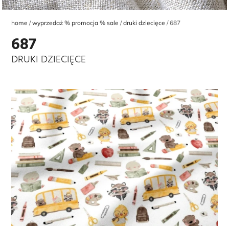
home
wyprzedaż % promocja % sale
druki dziecięce
687
687
DRUKI DZIECIĘCE