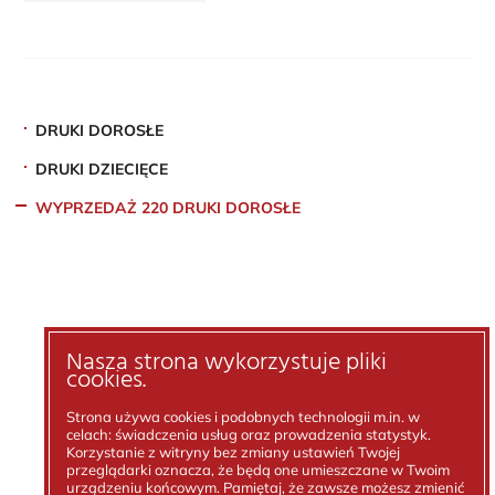
DRUKI DOROSŁE
DRUKI DZIECIĘCE
WYPRZEDAŻ 220 DRUKI DOROSŁE
Nasza strona wykorzystuje pliki
cookies.
Strona używa cookies i podobnych technologii m.in. w
celach: świadczenia usług oraz prowadzenia statystyk.
Korzystanie z witryny bez zmiany ustawień Twojej
przeglądarki oznacza, że będą one umieszczane w Twoim
urządzeniu końcowym. Pamiętaj, że zawsze możesz zmienić