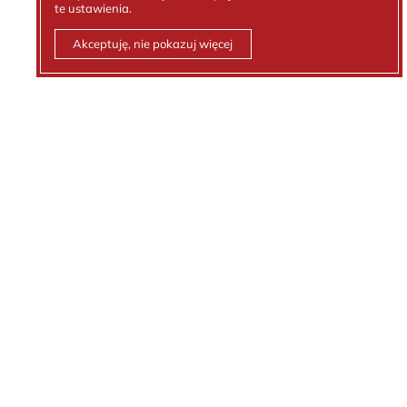
te ustawienia.
Akceptuję, nie pokazuj więcej
Kontakt z nami
Tel.:
512 236 881
email:
biuro@kejt.pl
Polityka prywatności
Ochrona danych osobowych