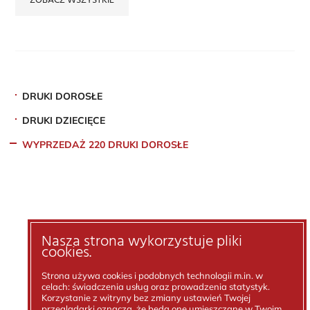
ZOBACZ WSZYSTKIE
DRUKI DOROSŁE
DRUKI DZIECIĘCE
WYPRZEDAŻ 220 DRUKI DOROSŁE
Nasza strona wykorzystuje pliki
cookies.
Strona używa cookies i podobnych technologii m.in. w
celach: świadczenia usług oraz prowadzenia statystyk.
Korzystanie z witryny bez zmiany ustawień Twojej
przeglądarki oznacza, że będą one umieszczane w Twoim