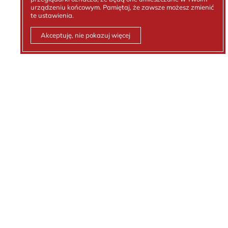
urządzeniu końcowym. Pamiętaj, że zawsze możesz zmienić
te ustawienia.
Akceptuję, nie pokazuj więcej
Kontakt z nami
Tel.:
512 236 881
email:
biuro@kejt.pl
Polityka prywatności
Ochrona danych osobowych