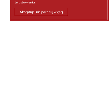
te ustawienia.
Akceptuję, nie pokazuj więcej
Kontakt z nami
Tel.:
512 236 881
email:
biuro@kejt.pl
Polityka prywatności
Ochrona danych osobowych