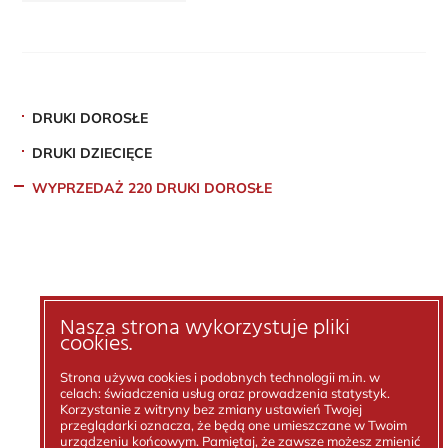
DRUKI DOROSŁE
DRUKI DZIECIĘCE
WYPRZEDAŻ 220 DRUKI DOROSŁE
Nasza strona wykorzystuje pliki
cookies.
Strona używa cookies i podobnych technologii m.in. w
celach: świadczenia usług oraz prowadzenia statystyk.
Korzystanie z witryny bez zmiany ustawień Twojej
przeglądarki oznacza, że będą one umieszczane w Twoim
urządzeniu końcowym. Pamiętaj, że zawsze możesz zmienić