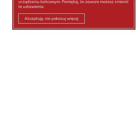
urządzeniu końcowym. Pamiętaj, że zawsze możesz zmienić
te ustawienia.
Akceptuję, nie pokazuj więcej
Kontakt z nami
Tel.:
512 236 881
email:
biuro@kejt.pl
Polityka prywatności
Ochrona danych osobowych