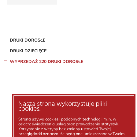
DRUKI DOROSŁE
DRUKI DZIECIĘCE
WYPRZEDAŻ 220 DRUKI DOROSŁE
Nasza strona wykorzystuje pliki
cookies.
Strona używa cookies i podobnych technologii m.in. w
celach: świadczenia usług oraz prowadzenia statystyk.
Korzystanie z witryny bez zmiany ustawień Twojej
przeglądarki oznacza, że będą one umieszczane w Twoim