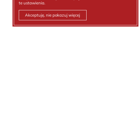
te ustawienia.
Akceptuję, nie pokazuj więcej
Kontakt z nami
Tel.:
512 236 881
email:
biuro@kejt.pl
Polityka prywatności
Ochrona danych osobowych