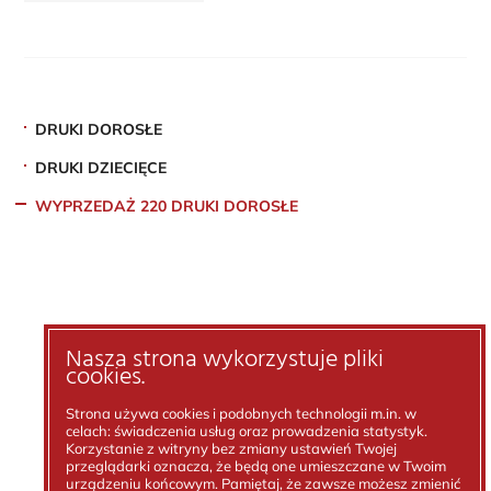
DRUKI DOROSŁE
DRUKI DZIECIĘCE
WYPRZEDAŻ 220 DRUKI DOROSŁE
Nasza strona wykorzystuje pliki
cookies.
Strona używa cookies i podobnych technologii m.in. w
celach: świadczenia usług oraz prowadzenia statystyk.
Korzystanie z witryny bez zmiany ustawień Twojej
przeglądarki oznacza, że będą one umieszczane w Twoim
urządzeniu końcowym. Pamiętaj, że zawsze możesz zmienić