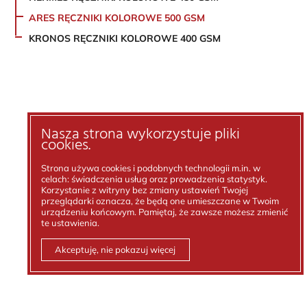
ARES RĘCZNIKI KOLOROWE 500 GSM
KRONOS RĘCZNIKI KOLOROWE 400 GSM
Nasza strona wykorzystuje pliki
cookies.
Strona używa cookies i podobnych technologii m.in. w
celach: świadczenia usług oraz prowadzenia statystyk.
Korzystanie z witryny bez zmiany ustawień Twojej
przeglądarki oznacza, że będą one umieszczane w Twoim
urządzeniu końcowym. Pamiętaj, że zawsze możesz zmienić
te ustawienia.
Akceptuję, nie pokazuj więcej