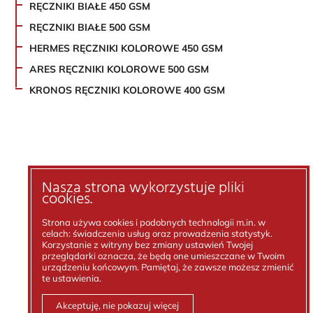
RĘCZNIKI BIAŁE 450 GSM
RĘCZNIKI BIAŁE 500 GSM
HERMES RĘCZNIKI KOLOROWE 450 GSM
ARES RĘCZNIKI KOLOROWE 500 GSM
KRONOS RĘCZNIKI KOLOROWE 400 GSM
Nasza strona wykorzystuje pliki
cookies.
Strona używa cookies i podobnych technologii m.in. w
celach: świadczenia usług oraz prowadzenia statystyk.
Korzystanie z witryny bez zmiany ustawień Twojej
przeglądarki oznacza, że będą one umieszczane w Twoim
urządzeniu końcowym. Pamiętaj, że zawsze możesz zmienić
te ustawienia.
Akceptuję, nie pokazuj więcej