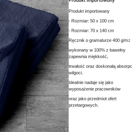
Produkt importowany
Produkt importowany
- Rozmiar: 50 x 100 cm
- Rozmiar: 70 x 140 cm
Ręcznik o gramaturze 400 g/m
2
wykonany w 100% z bawełny
zapewnia miękkość,
trwałość oraz doskonałą absorpc
wilgoci.
Idealnie nadaje się jako
wyposażenie pracowników
oraz jako przedmiot ofert
przetargowych.