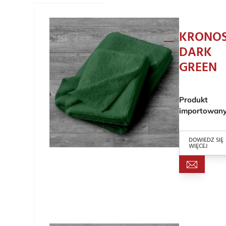
KRONO
DARK
GREEN
Produkt
importowan
DOWIEDZ SIĘ
WIĘCEJ