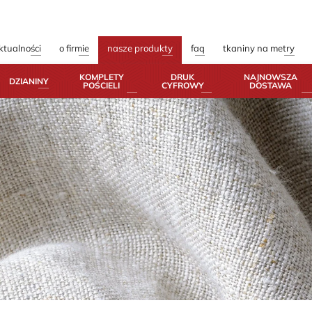
ktualności
o firmie
nasze produkty
faq
tkaniny na metry
KOMPLETY
DRUK
NAJNOWSZA
DZIANINY
POŚCIELI
CYFROWY
DOSTAWA