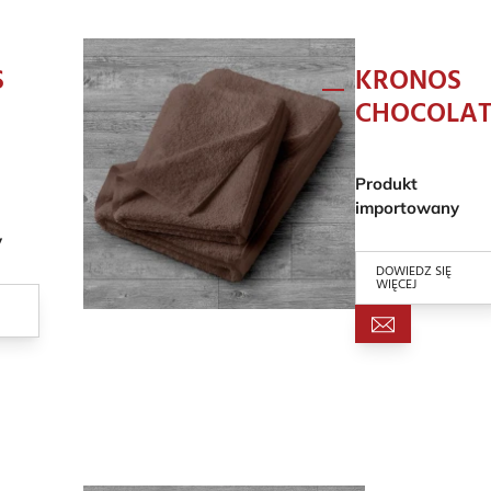
S
KRONOS
CHOCOLAT
Produkt
importowany
y
DOWIEDZ SIĘ
WIĘCEJ