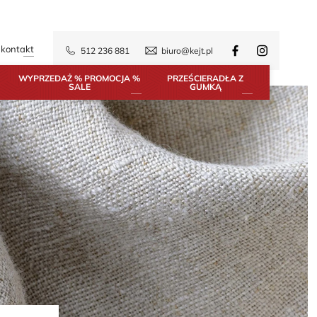
kontakt
512 236 881
biuro@kejt.pl
WYPRZEDAŻ % PROMOCJA %
PRZEŚCIERADŁA Z
SALE
GUMKĄ