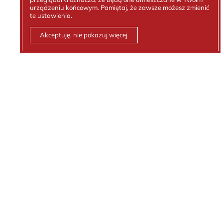
urządzeniu końcowym. Pamiętaj, że zawsze możesz zmienić
te ustawienia.
Akceptuję, nie pokazuj więcej
Kontakt z nami
Tel.:
512 236 881
email:
biuro@kejt.pl
Polityka prywatności
Ochrona danych osobowych