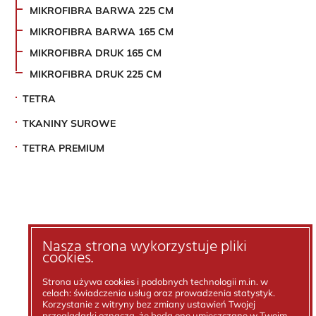
MIKROFIBRA BARWA 225 CM
MIKROFIBRA BARWA 165 CM
MIKROFIBRA DRUK 165 CM
MIKROFIBRA DRUK 225 CM
TETRA
TKANINY SUROWE
TETRA PREMIUM
Nasza strona wykorzystuje pliki
cookies.
Strona używa cookies i podobnych technologii m.in. w
celach: świadczenia usług oraz prowadzenia statystyk.
Korzystanie z witryny bez zmiany ustawień Twojej
przeglądarki oznacza, że będą one umieszczane w Twoim