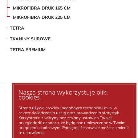
MIKROFIBRA DRUK 165 CM
MIKROFIBRA DRUK 225 CM
TETRA
TKANINY SUROWE
TETRA PREMIUM
Nasza strona wykorzystuje pliki
cookies.
Strona używa cookies i podobnych technologii m.in. w
celach: świadczenia usług oraz prowadzenia statystyk.
Korzystanie z witryny bez zmiany ustawień Twojej
przeglądarki oznacza, że będą one umieszczane w Twoim
urządzeniu końcowym. Pamiętaj, że zawsze możesz zmienić
te ustawienia.