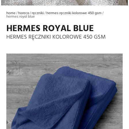
home
horeca
ręczniki
hermes ręczniki kolorowe 450 gsm
hermes royal blue
HERMES ROYAL BLUE
HERMES RĘCZNIKI KOLOROWE 450 GSM