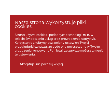
Nasza strona wykorzystuje pliki
cookies.
Strona używa cookies i podobnych technologii m.in. w
celach: świadczenia usług oraz prowadzenia statystyk.
Korzystanie z witryny bez zmiany ustawień Twojej
przeglądarki oznacza, że będą one umieszczane w Twoim
urządzeniu końcowym. Pamiętaj, że zawsze możesz zmienić
te ustawienia.
Akceptuję, nie pokazuj więcej